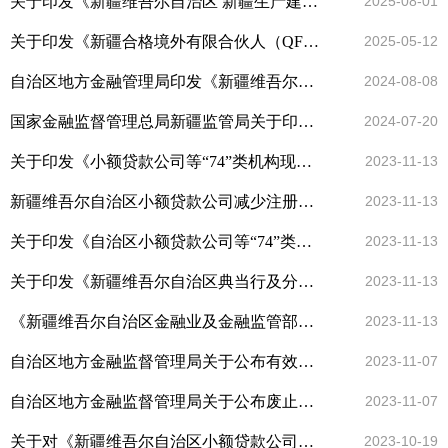
关于印发《新疆维吾尔自治区 新疆生产建设兵团小额贷款公司监督管理实施细则》的通知
2025-08-01
关于印发《新疆合格境外有限合伙人（QFLP）境内投资试点管理办法》的通知
2025-05-12
自治区地方金融管理局印发《新疆维吾尔自治区地方金融管理局关于非法集资行政案件办理程序的规定（试行）》
2024-08-08
国家金融监督管理总局新疆监管局关于印发《关于简化中国（新疆）自由贸易试验区银行保险机构和高级管理人员准入方式的实施细则》的通知
2024-07-20
关于印发《小额贷款公司等“74”类机构现场检查工作指引(试行)》的通知
2023-11-13
新疆维吾尔自治区小额贷款公司减少注册资本及撤销经营许可工作指引（试行）
2023-11-13
关于印发《自治区小额贷款公司等“74”类机构非现场检查工作指引（试行）》的通知
2023-11-13
关于印发《新疆维吾尔自治区典当行及分支机构行政许可工作指引（试行）》的通知
2023-11-13
《新疆维吾尔自治区金融业及金融监管部门支持新疆经济高质量发展考核奖励(表彰) 管理暂行办法》
2023-11-13
自治区地方金融监督管理局关于公布有效行政规范性文件和政策性文件目录的通告
2023-11-07
自治区地方金融监督管理局关于公布废止行政规范性文件目录的通告
2023-11-07
关于对《新疆维吾尔自治区小额贷款公司分类监管评级办法》（试行，草案）征求意见的公告
2023-10-19